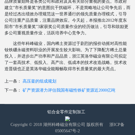
品牌质量始终是各类公司和政府及其有关部分重视的要点。市政府
建立“市长质量奖”的意图抗干扰磁环，不是简略地让公司争先后，而
是经过杰出绩效办理规范这一世界通行的领先质量办理模式，引导
公司注重产品质量，注重品牌效应。今天起，本报推出2012年度东
阳市“市长质量奖”3家获奖公司质量作业的经历做法，引导和鼓励更
多公司重视质量作业，活跃培养中心竞争力。
这些年科峰磁业，国内稀土资源过于剧烈的报价动摇对高性能
钕铁硼永磁资料职业的开展发生较大影响。为了下降配方稀土总量
投入，并进步出产功率和产品品质，浙江英洛华磁业有限公司拟定
了一套高技术、低投入、高产出、低成本的技术改造战略。技术改
造晋级也正是英洛华磁业能顺畅取得市长质量奖的最大亮点。
上一条：
高压釜的组成规划
下一条：
矿产资源潜力评估我国有磁性铁矿资源近2000亿吨
铝合金零件定制加工
Copyright © 2018 湖州科峰磁业有限公司 版权所有
浙ICP备
05005647号-2