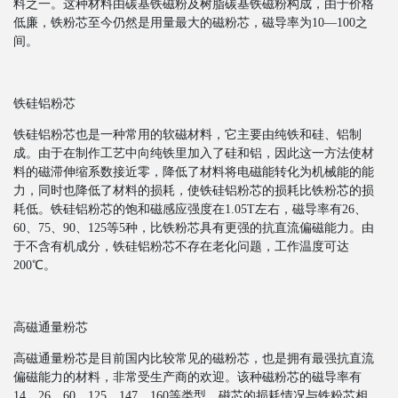
料之一。这种材料由碳基铁磁粉及树脂碳基铁磁粉构成，由于价格
低廉，铁粉芯至今仍然是用量最大的磁粉芯，磁导率为10—100之
间。
铁硅铝粉芯
铁硅铝粉芯也是一种常用的软磁材料，它主要由纯铁和硅、铝制
成。由于在制作工艺中向纯铁里加入了硅和铝，因此这一方法使材
料的磁滞伸缩系数接近零，降低了材料将电磁能转化为机械能的能
力，同时也降低了材料的损耗，使铁硅铝粉芯的损耗比铁粉芯的损
耗低。铁硅铝粉芯的饱和磁感应强度在1.05T左右，磁导率有26、
60、75、90、125等5种，比铁粉芯具有更强的抗直流偏磁能力。由
于不含有机成分，铁硅铝粉芯不存在老化问题，工作温度可达
200℃。
高磁通量粉芯
高磁通量粉芯是目前国内比较常见的磁粉芯，也是拥有最强抗直流
偏磁能力的材料，非常受生产商的欢迎。该种磁粉芯的磁导率有
14、26、60、125、147、160等类型，磁芯的损耗情况与铁粉芯相