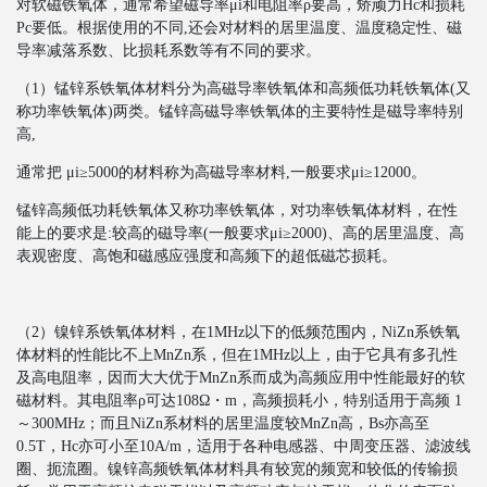
对软磁铁氧体，通常希望磁导率μi和电阻率ρ要高，矫顽力Hc和损耗
Pc要低。根据使用的不同,还会对材料的居里温度、温度稳定性、磁
导率减落系数、比损耗系数等有不同的要求。
（1）锰锌系铁氧体材料分为高磁导率铁氧体和高频低功耗铁氧体(又
称功率铁氧体)两类。锰锌高磁导率铁氧体的主要特性是磁导率特别
高,
通常把 μi≥5000的材料称为高磁导率材料,一般要求μi≥12000。
锰锌高频低功耗铁氧体又称功率铁氧体，对功率铁氧体材料，在性
能上的要求是:较高的磁导率(一般要求μi≥2000)、高的居里温度、高
表观密度、高饱和磁感应强度和高频下的超低磁芯损耗。
（2）镍锌系铁氧体材料，在1MHz以下的低频范围内，NiZn系铁氧
体材料的性能比不上MnZn系，但在1MHz以上，由于它具有多孔性
及高电阻率，因而大大优于MnZn系而成为高频应用中性能最好的软
磁材料。其电阻率ρ可达108Ω・m，高频损耗小，特别适用于高频 1
～300MHz；而且NiZn系材料的居里温度较MnZn高，Bs亦高至
0.5T，Hc亦可小至10A/m，适用于各种电感器、中周变压器、滤波线
圈、扼流圈。镍锌高频铁氧体材料具有较宽的频宽和较低的传输损