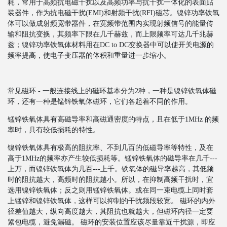
耗，常用于高频抗电磁干扰以及高频功率与抗干扰一体化的表面贴
装器件，作为抗电磁干扰(EMI)和射频干扰(RFI)磁芯。镍锌功率铁氧
体可以做成射频宽带器件，在宽频带范围内实现射频信号的能量传
输和阻抗变换，其频率下限在几千赫兹，而上限频率可达几千兆赫
兹；镍锌功率铁氧体材料用在DC to DC变换器中可以使开关电源的
频率提高，使电子变压器的体积和重量进一步缩小。
常见磁环 - 一般连接线上的磁环基本分为2种，一种是镍锌铁氧体磁
环，还有一种是锰锌铁氧体磁环，它们各起着不同的作用。
锰锌铁氧体具有高磁导率和高磁通密度的特点，且在低于1MHz 的频
率时，具有较低损耗的特性。
镍锌铁氧体具有极高的阻抗率、不到几百的低磁导率等特性，及在
高于1MHz的频率亦产生较低损耗等。锰锌铁氧体的磁导率在几千---
上万，而镍锌铁氧体为几百---上千。铁氧体的磁导率越高，其低频
时的阻抗越大，高频时的阻抗越小。所以，在抑制高频干扰时，宜
选用镍锌铁氧体；反之则用锰锌铁氧体。或在同一束电缆上同时套
上锰锌和镍锌铁氧体，这样可以抑制的干扰频段较宽。 磁环的内外
径差值越大，纵向高度越大，其阻抗也就越大，但磁环内径一定要
紧包电缆，避免漏磁。 磁环的安装位置应该尽量靠近干扰源，即应