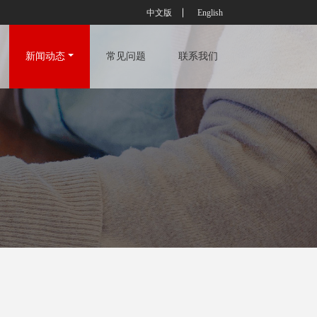
中文版
English
新闻动态
常见问题
联系我们