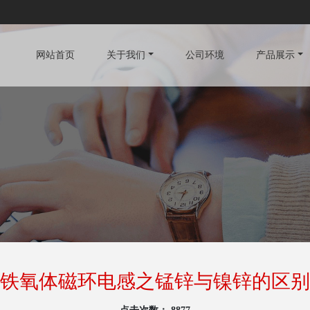
网站首页
关于我们
公司环境
产品展示
铁氧体磁环电感之锰锌与镍锌的区别