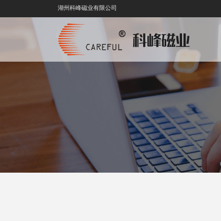
湖州科峰磁业有限公司