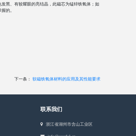
色发黑、有较耀眼的亮结晶，此磁芯为锰锌铁氧体；如
掌握的。
下一条：
软磁铁氧体材料的应用及其性能要求
联系我们
浙江省湖州市含山工业区